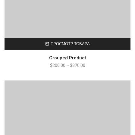
ПРОСМОТР ТОВАРА
Grouped Product
$
200.00
–
$
370.00